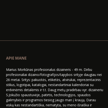
APIE MANE
Marius Morkūnas profesionalus dizaineris - 49 m. Dirbu
profesionaliai dizaino/fotografijos/tapybos srityje daugiau nei
26 metai. Sritys: pakuotės, etiketės, atvirukai, reprezentacinis
stilius, logotipai, katalogai, nestandartiniai kalendoriai su
erdvinėmis detalėmis ir t.t. Daug metų pradirbau vyr. dizaineriu
S.Jokužio spaustuvėje, patirtis, technologijos, spaudos
galimybės ir programos tiesiog įaugo man į kraują. Darau
viską kas nestandartiška, nematyta, su meno išraiška ir