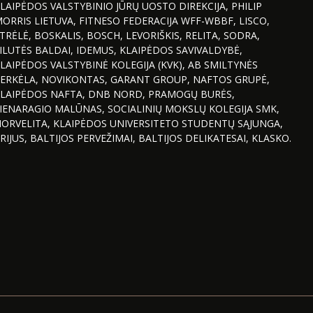
LAIPĖDOS VALSTYBINIO JŪRŲ UOSTO DIREKCIJA, PHILIP
ORRIS LIETUVA, FITNESO FEDERACIJA WFF-WBBF, LISCO,
TRĖLĖ, BOSKALIS, BOSCH, LEVORIŠKIS, RELITA, SODRA,
ILUTĖS BALDAI, IDEMUS, KLAIPĖDOS SAVIVALDYBĖ,
LAIPĖDOS VALSTYBINĖ KOLEGIJA (KVK), AB SMILTYNĖS
ERKĖLA, NOVIKONTAS, GARANT GROUP, NAFTOS GRUPĖ,
LAIPĖDOS NAFTA, DNB NORD, PRAMOGŲ BURĖS,
IENARAGIO MALŪNAS, SOCIALINIŲ MOKSLŲ KOLEGIJA SMK,
ORVELITA, KLAIPĖDOS UNIVERSITETO STUDENTŲ SĄJUNGA,
RIJUS, BALTIJOS PERVEŽIMAI, BALTIJOS DELIKATESAI, KLASKO.