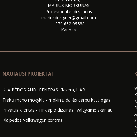
MARIUS MORKŪNAS
Profesionalus dizaineris
mariusdesigner@gmail.com
+370 652 95588
Kaunas
NAUJAUSI PROJEKTAI
K
W
KLAIPĖDOS AUDI CENTRAS Klasera, UAB
K
Trakų meno mokykla - mokinių dailės darbų katalogas
M
"
Privatus klientas - Tinklapio dizainas "Valgykime skaniau"
A
Klaipėdos Volkswagen centras
S
M
V