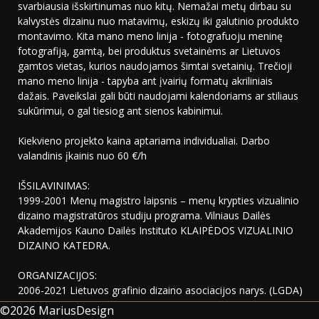
svarbiausia išskirtinumas nuo kitų. Nemažai metų dirbau su
kalvystės dizainu nuo matavimų, eskizų iki galutinio produkto
montavimo. Kita mano meno linija - fotografuoju meninę
fotografiją, gamtą, bei produktus svetainėms ar Lietuvos
gamtos vietas, kurios naudojamos šimtai svetainių. Trečioji
mano meno linija - tapyba ant įvairių formatų akriliniais
dažais. Paveikslai gali būti naudojami kalendoriams ar stiliaus
sukūrimui, o gal tiesiog ant sienos kabinimui.
Kiekvieno projekto kaina aptariama individualiai. Darbo
valandinis įkainis nuo 60 €/h
IŠSILAVINIMAS:
1999-2001 Menų magistro laipsnis – menų krypties vizualinio
dizaino magistratūros studiju programa. Vilniaus Dailės
Akademijos Kauno Dailės Instituto KLAIPĖDOS VIZUALINIO
DIZAINO KATEDRA.
ORGANIZACIJOS:
2006-2021 Lietuvos grafinio dizaino asociacijos narys. (LGDA)
©2026
MariusDesign