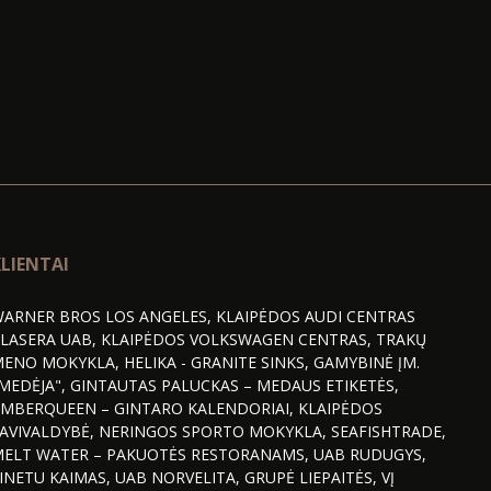
LIENTAI
ARNER BROS LOS ANGELES, KLAIPĖDOS AUDI CENTRAS
LASERA UAB, KLAIPĖDOS VOLKSWAGEN CENTRAS, TRAKŲ
ENO MOKYKLA, HELIKA - GRANITE SINKS, GAMYBINĖ ĮM.
MEDĖJA", GINTAUTAS PALUCKAS – MEDAUS ETIKETĖS,
MBERQUEEN – GINTARO KALENDORIAI, KLAIPĖDOS
AVIVALDYBĖ, NERINGOS SPORTO MOKYKLA, SEAFISHTRADE,
ELT WATER – PAKUOTĖS RESTORANAMS, UAB RUDUGYS,
INETU KAIMAS, UAB NORVELITA, GRUPĖ LIEPAITĖS, VĮ