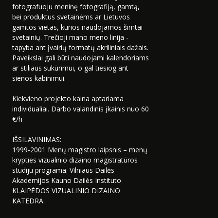
fotografuoju meninę fotografiją, gamtą,
bei produktus svetainėms ar Lietuvos
gamtos vietas, kurios naudojamos šimtai
svetainių. Trečioji mano meno linija -
tapyba ant įvairių formatų akriliniais dažais.
Paveikslai gali būti naudojami kalendoriams
ar stiliaus sukūrimui, o gal tiesiog ant
sienos kabinimui.
Kiekvieno projekto kaina aptariama
individualiai. Darbo valandinis įkainis nuo 60
€/h
IŠSILAVINIMAS:
1999-2001 Menų magistro laipsnis – menų
krypties vizualinio dizaino magistratūros
studiju programa. Vilniaus Dailės
Akademijos Kauno Dailės Instituto
KLAIPĖDOS VIZUALINIO DIZAINO
KATEDRA.