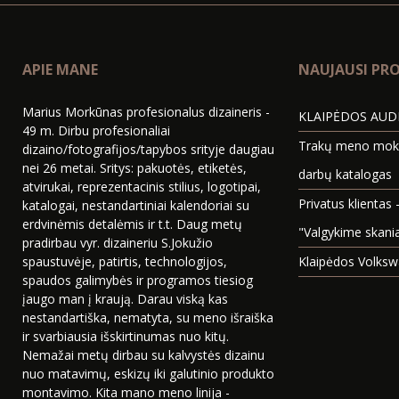
APIE MANE
NAUJAUSI PRO
Marius Morkūnas profesionalus dizaineris -
KLAIPĖDOS AUDI
49 m. Dirbu profesionaliai
Trakų meno mokyk
dizaino/fotografijos/tapybos srityje daugiau
nei 26 metai. Sritys: pakuotės, etiketės,
darbų katalogas
atvirukai, reprezentacinis stilius, logotipai,
Privatus klientas 
katalogai, nestandartiniai kalendoriai su
erdvinėmis detalėmis ir t.t. Daug metų
"Valgykime skani
pradirbau vyr. dizaineriu S.Jokužio
spaustuvėje, patirtis, technologijos,
Klaipėdos Volksw
spaudos galimybės ir programos tiesiog
įaugo man į kraują. Darau viską kas
nestandartiška, nematyta, su meno išraiška
ir svarbiausia išskirtinumas nuo kitų.
Nemažai metų dirbau su kalvystės dizainu
nuo matavimų, eskizų iki galutinio produkto
montavimo. Kita mano meno linija -