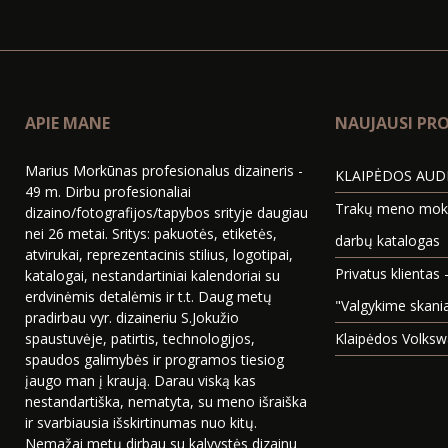
APIE MANE
NAUJAUSI PRO
Marius Morkūnas profesionalus dizaineris -
KLAIPĖDOS AUDI
49 m. Dirbu profesionaliai
Trakų meno mokyk
dizaino/fotografijos/tapybos srityje daugiau
nei 26 metai. Sritys: pakuotės, etiketės,
darbų katalogas
atvirukai, reprezentacinis stilius, logotipai,
Privatus klientas 
katalogai, nestandartiniai kalendoriai su
erdvinėmis detalėmis ir t.t. Daug metų
"Valgykime skani
pradirbau vyr. dizaineriu S.Jokužio
spaustuvėje, patirtis, technologijos,
Klaipėdos Volksw
spaudos galimybės ir programos tiesiog
įaugo man į kraują. Darau viską kas
nestandartiška, nematyta, su meno išraiška
ir svarbiausia išskirtinumas nuo kitų.
Nemažai metų dirbau su kalvystės dizainu