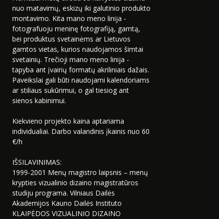
nuo matavimų, eskizų iki galutinio produkto
montavimo. Kita mano meno linija -
fotografuoju meninę fotografiją, gamtą,
bei produktus svetainėms ar Lietuvos
gamtos vietas, kurios naudojamos šimtai
svetainių. Trečioji mano meno linija -
tapyba ant įvairių formatų akriliniais dažais.
Paveikslai gali būti naudojami kalendoriams
ar stiliaus sukūrimui, o gal tiesiog ant
sienos kabinimui.
Kiekvieno projekto kaina aptariama
individualiai. Darbo valandinis įkainis nuo 60
€/h
IŠSILAVINIMAS:
1999-2001 Menų magistro laipsnis – menų
krypties vizualinio dizaino magistratūros
studiju programa. Vilniaus Dailės
Akademijos Kauno Dailės Instituto
KLAIPĖDOS VIZUALINIO DIZAINO