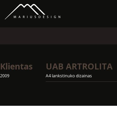
Klientas
UAB ARTROLITA
2009
A4 lankstinuko dizainas