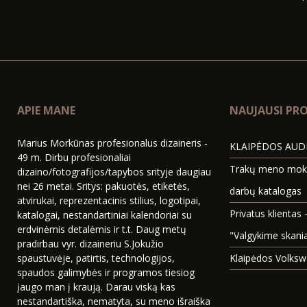
APIE MANE
NAUJAUSI PRO
Marius Morkūnas profesionalus dizaineris -
KLAIPĖDOS AUDI
49 m. Dirbu profesionaliai
Trakų meno mokyk
dizaino/fotografijos/tapybos srityje daugiau
nei 26 metai. Sritys: pakuotės, etiketės,
darbų katalogas
atvirukai, reprezentacinis stilius, logotipai,
Privatus klientas 
katalogai, nestandartiniai kalendoriai su
erdvinėmis detalėmis ir t.t. Daug metų
"Valgykime skani
pradirbau vyr. dizaineriu S.Jokužio
spaustuvėje, patirtis, technologijos,
Klaipėdos Volksw
spaudos galimybės ir programos tiesiog
įaugo man į kraują. Darau viską kas
nestandartiška, nematyta, su meno išraiška