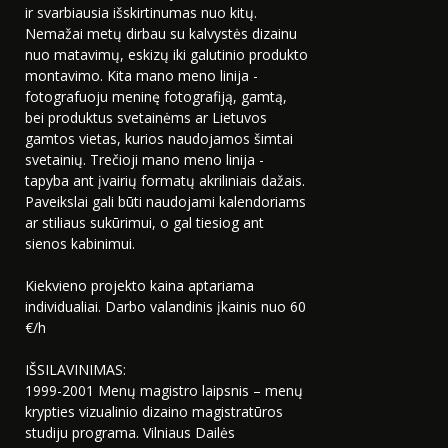
ir svarbiausia išskirtinumas nuo kitų.
Nemažai metų dirbau su kalvystės dizainu
nuo matavimų, eskizų iki galutinio produkto
montavimo. Kita mano meno linija -
fotografuoju meninę fotografiją, gamtą,
bei produktus svetainėms ar Lietuvos
gamtos vietas, kurios naudojamos šimtai
svetainių. Trečioji mano meno linija -
tapyba ant įvairių formatų akriliniais dažais.
Paveikslai gali būti naudojami kalendoriams
ar stiliaus sukūrimui, o gal tiesiog ant
sienos kabinimui.
Kiekvieno projekto kaina aptariama
individualiai. Darbo valandinis įkainis nuo 60
€/h
IŠSILAVINIMAS:
1999-2001 Menų magistro laipsnis – menų
krypties vizualinio dizaino magistratūros
studiju programa. Vilniaus Dailės