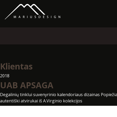
Klientas
2018
UAB APSAGA
Degalinių tinklui suvenyrinio kalendoriaus dizainas Popiežia
autentiški atvirukai iš A.Virginio kolekcijos