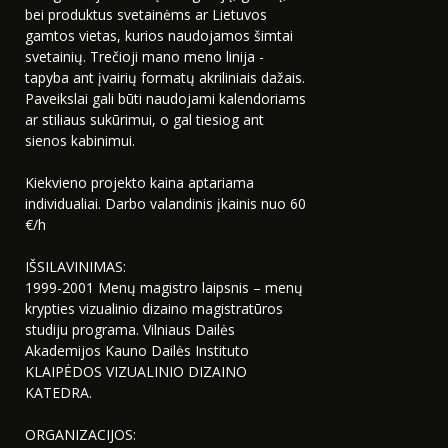
bei produktus svetainėms ar Lietuvos
gamtos vietas, kurios naudojamos šimtai
svetainių. Trečioji mano meno linija -
tapyba ant įvairių formatų akriliniais dažais.
Paveikslai gali būti naudojami kalendoriams
ar stiliaus sukūrimui, o gal tiesiog ant
sienos kabinimui.
Kiekvieno projekto kaina aptariama
individualiai. Darbo valandinis įkainis nuo 60
€/h
IŠSILAVINIMAS:
1999-2001 Menų magistro laipsnis – menų
krypties vizualinio dizaino magistratūros
studiju programa. Vilniaus Dailės
Akademijos Kauno Dailės Instituto
KLAIPĖDOS VIZUALINIO DIZAINO
KATEDRA.
ORGANIZACIJOS: