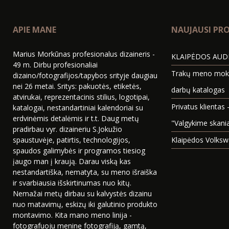
APIE MANE
NAUJAUSI PRO
Marius Morkūnas profesionalus dizaineris -
KLAIPĖDOS AUDI
49 m. Dirbu profesionaliai
Trakų meno mokyk
dizaino/fotografijos/tapybos srityje daugiau
nei 26 metai. Sritys: pakuotės, etiketės,
darbų katalogas
atvirukai, reprezentacinis stilius, logotipai,
Privatus klientas 
katalogai, nestandartiniai kalendoriai su
erdvinėmis detalėmis ir t.t. Daug metų
"Valgykime skani
pradirbau vyr. dizaineriu S.Jokužio
spaustuvėje, patirtis, technologijos,
Klaipėdos Volksw
spaudos galimybės ir programos tiesiog
įaugo man į kraują. Darau viską kas
nestandartiška, nematyta, su meno išraiška
ir svarbiausia išskirtinumas nuo kitų.
Nemažai metų dirbau su kalvystės dizainu
nuo matavimų, eskizų iki galutinio produkto
montavimo. Kita mano meno linija -
fotografuoju meninę fotografiją, gamtą,