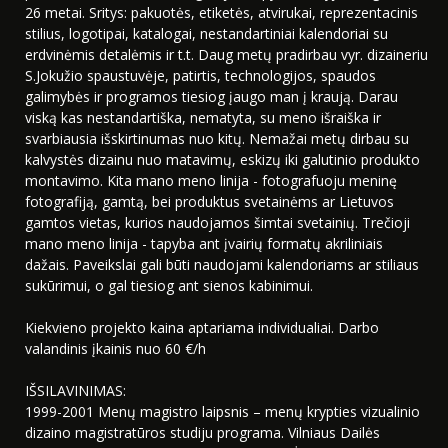
26 metai. Sritys: pakuotės, etiketės, atvirukai, reprezentacinis
stilius, logotipai, katalogai, nestandartiniai kalendoriai su
erdvinėmis detalėmis ir t.t. Daug metų pradirbau vyr. dizaineriu
S.Jokužio spaustuvėje, patirtis, technologijos, spaudos
galimybės ir programos tiesiog įaugo man į kraują. Darau
viską kas nestandartiška, nematyta, su meno išraiška ir
svarbiausia išskirtinumas nuo kitų. Nemažai metų dirbau su
kalvystės dizainu nuo matavimų, eskizų iki galutinio produkto
montavimo. Kita mano meno linija - fotografuoju meninę
fotografiją, gamtą, bei produktus svetainėms ar Lietuvos
gamtos vietas, kurios naudojamos šimtai svetainių. Trečioji
mano meno linija - tapyba ant įvairių formatų akriliniais
dažais. Paveikslai gali būti naudojami kalendoriams ar stiliaus
sukūrimui, o gal tiesiog ant sienos kabinimui.
Kiekvieno projekto kaina aptariama individualiai. Darbo
valandinis įkainis nuo 60 €/h
IŠSILAVINIMAS:
1999-2001 Menų magistro laipsnis – menų krypties vizualinio
dizaino magistratūros studiju programa. Vilniaus Dailės