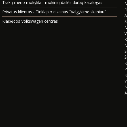
Trakų meno mokykla - mokinių dailės darbų katalogas
M
"
Privatus klientas - Tinklapio dizainas "Valgykime skaniau"
A
Klaipėdos Volkswagen centras
S
M
V
K
M
S
Š
K
P
K
V
N
A