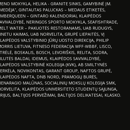
ENO MOKYKLA, HELIKA - GRANITE SINKS, GAMYBINĖ ĮM.
MEDĖJA", GINTAUTAS PALUCKAS – MEDAUS ETIKETĖS,
MBERQUEEN – GINTARO KALENDORIAI, KLAIPĖDOS
AVIVALDYBĖ, NERINGOS SPORTO MOKYKLA, SEAFISHTRADE,
ELT WATER – PAKUOTĖS RESTORANAMS, UAB RUDUGYS,
INETU KAIMAS, UAB NORVELITA, GRUPĖ LIEPAITĖS, VĮ
LAIPĖDOS VALSTYBINIO JŪRŲ UOSTO DIREKCIJA, PHILIP
ORRIS LIETUVA, FITNESO FEDERACIJA WFF-WBBF, LISCO,
TRĖLĖ, BOSKALIS, BOSCH, LEVORIŠKIS, RELITA, SODRA,
ILUTĖS BALDAI, IDEMUS, KLAIPĖDOS SAVIVALDYBĖ,
LAIPĖDOS VALSTYBINĖ KOLEGIJA (KVK), AB SMILTYNĖS
ERKĖLA, NOVIKONTAS, GARANT GROUP, NAFTOS GRUPĖ,
LAIPĖDOS NAFTA, DNB NORD, PRAMOGŲ BURĖS,
IENARAGIO MALŪNAS, SOCIALINIŲ MOKSLŲ KOLEGIJA SMK,
ORVELITA, KLAIPĖDOS UNIVERSITETO STUDENTŲ SĄJUNGA,
RIJUS, BALTIJOS PERVEŽIMAI, BALTIJOS DELIKATESAI, KLASKO.