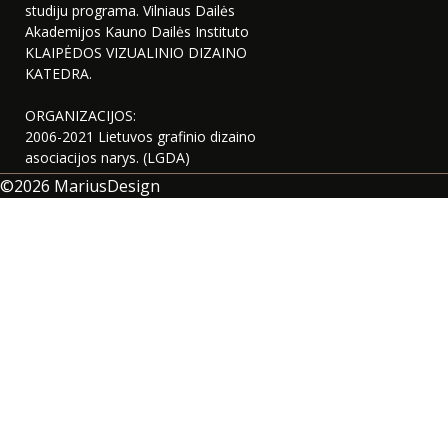
studiju programa. Vilniaus Dailės
Akademijos Kauno Dailės Instituto
KLAIPĖDOS VIZUALINIO DIZAINO
KATEDRA.
ORGANIZACIJOS:
2006-2021 Lietuvos grafinio dizaino
asociacijos narys. (LGDA)
©2026
MariusDesign