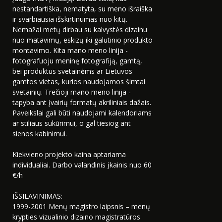
nestandartiška, nematyta, su meno išraiška
ir svarbiausia išskirtinumas nuo kitų.
Nemažai metų dirbau su kalvystės dizainu
nuo matavimų, eskizų iki galutinio produkto
montavimo. Kita mano meno linija -
fotografuoju meninę fotografiją, gamtą,
bei produktus svetainėms ar Lietuvos
gamtos vietas, kurios naudojamos šimtai
svetainių. Trečioji mano meno linija -
tapyba ant įvairių formatų akriliniais dažais.
Paveikslai gali būti naudojami kalendoriams
ar stiliaus sukūrimui, o gal tiesiog ant
sienos kabinimui.
Kiekvieno projekto kaina aptariama
individualiai. Darbo valandinis įkainis nuo 60
€/h
IŠSILAVINIMAS:
1999-2001 Menų magistro laipsnis – menų
krypties vizualinio dizaino magistratūros