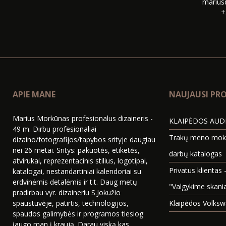
marius
+
APIE MANE
NAUJAUSI PRO
Marius Morkūnas profesionalus dizaineris -
KLAIPĖDOS AUDI
49 m. Dirbu profesionaliai
Trakų meno mokyk
dizaino/fotografijos/tapybos srityje daugiau
nei 26 metai. Sritys: pakuotės, etiketės,
darbų katalogas
atvirukai, reprezentacinis stilius, logotipai,
Privatus klientas 
katalogai, nestandartiniai kalendoriai su
erdvinėmis detalėmis ir t.t. Daug metų
"Valgykime skani
pradirbau vyr. dizaineriu S.Jokužio
spaustuvėje, patirtis, technologijos,
Klaipėdos Volksw
spaudos galimybės ir programos tiesiog
įaugo man į kraują. Darau viską kas