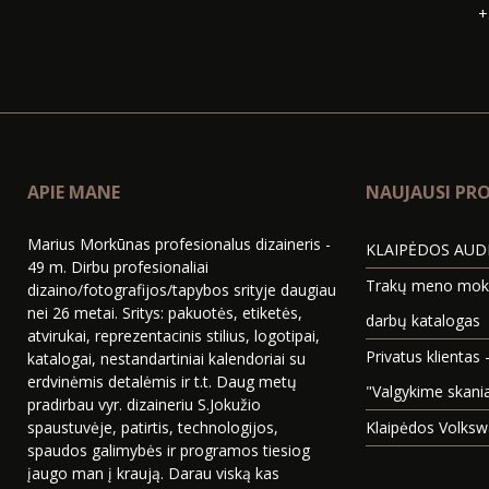
+
APIE MANE
NAUJAUSI PRO
Marius Morkūnas profesionalus dizaineris -
KLAIPĖDOS AUDI
49 m. Dirbu profesionaliai
Trakų meno mokyk
dizaino/fotografijos/tapybos srityje daugiau
nei 26 metai. Sritys: pakuotės, etiketės,
darbų katalogas
atvirukai, reprezentacinis stilius, logotipai,
Privatus klientas 
katalogai, nestandartiniai kalendoriai su
erdvinėmis detalėmis ir t.t. Daug metų
"Valgykime skani
pradirbau vyr. dizaineriu S.Jokužio
spaustuvėje, patirtis, technologijos,
Klaipėdos Volksw
spaudos galimybės ir programos tiesiog
įaugo man į kraują. Darau viską kas