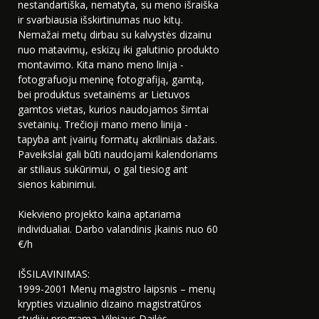
nestandartiška, nematyta, su meno išraiška
ir svarbiausia išskirtinumas nuo kitų.
Nemažai metų dirbau su kalvystės dizainu
nuo matavimų, eskizų iki galutinio produkto
montavimo. Kita mano meno linija -
fotografuoju meninę fotografiją, gamtą,
bei produktus svetainėms ar Lietuvos
gamtos vietas, kurios naudojamos šimtai
svetainių. Trečioji mano meno linija -
tapyba ant įvairių formatų akriliniais dažais.
Paveikslai gali būti naudojami kalendoriams
ar stiliaus sukūrimui, o gal tiesiog ant
sienos kabinimui.
Kiekvieno projekto kaina aptariama
individualiai. Darbo valandinis įkainis nuo 60
€/h
IŠSILAVINIMAS:
1999-2001 Menų magistro laipsnis – menų
krypties vizualinio dizaino magistratūros
studiju programa. Vilniaus Dailės