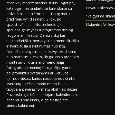
atvirukai, reprezentacinis stilius, logotipai,
Privatus klientas 
katalogai, nestandartiniai kalendoriai su
erdvinėmis detalėmis ir t.t. Daug metų
"Valgykime skani
pradirbau vyr. dizaineriu S.Jokužio
spaustuvėje, patirtis, technologijos,
Klaipėdos Volksw
spaudos galimybės ir programos tiesiog
įaugo man į kraują. Darau viską kas
nestandartiška, nematyta, su meno išraiška
ir svarbiausia išskirtinumas nuo kitų.
Nemažai metų dirbau su kalvystės dizainu
nuo matavimų, eskizų iki galutinio produkto
montavimo. Kita mano meno linija -
fotografuoju meninę fotografiją, gamtą,
bei produktus svetainėms ar Lietuvos
gamtos vietas, kurios naudojamos šimtai
svetainių. Trečioji mano meno linija -
tapyba ant įvairių formatų akriliniais dažais.
Paveikslai gali būti naudojami kalendoriams
ar stiliaus sukūrimui, o gal tiesiog ant
sienos kabinimui.