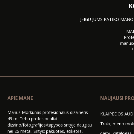
K
JEIGU JUMS PATIKO MANO
MA
Profe
marius
+
APIE MANE
NAUJAUSI PRO
Marius Morkūnas profesionalus dizaineris -
KLAIPĖDOS AUDI
49 m. Dirbu profesionaliai
Trakų meno mokyk
dizaino/fotografijos/tapybos srityje daugiau
nei 26 metai. Sritys: pakuotės, etiketės,
darbų katalogas