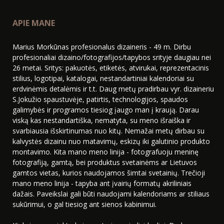
APIE MANE
Marius Morkūnas profesionalus dizaineris - 49 m. Dirbu
profesionaliai dizaino/fotografijos/tapybos srityje daugiau nei
26 metai. Sritys: pakuotės, etiketės, atvirukai, reprezentacinis
stilius, logotipai, katalogai, nestandartiniai kalendoriai su
erdvinėmis detalėmis ir t.t. Daug metų pradirbau vyr. dizaineriu
S.Jokužio spaustuvėje, patirtis, technologijos, spaudos
galimybės ir programos tiesiog įaugo man į kraują. Darau
viską kas nestandartiška, nematyta, su meno išraiška ir
svarbiausia išskirtinumas nuo kitų. Nemažai metų dirbau su
kalvystės dizainu nuo matavimų, eskizų iki galutinio produkto
montavimo. Kita mano meno linija - fotografuoju meninę
fotografiją, gamtą, bei produktus svetainėms ar Lietuvos
gamtos vietas, kurios naudojamos šimtai svetainių. Trečioji
mano meno linija - tapyba ant įvairių formatų akriliniais
dažais. Paveikslai gali būti naudojami kalendoriams ar stiliaus
sukūrimui, o gal tiesiog ant sienos kabinimui.