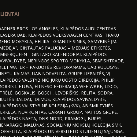
LIENTAI
ARNER BROS LOS ANGELES, KLAIPĖDOS AUDI CENTRAS
LASERA UAB, KLAIPĖDOS VOLKSWAGEN CENTRAS, TRAKŲ
ENO MOKYKLA, HELIKA - GRANITE SINKS, GAMYBINĖ ĮM.
MEDĖJA", GINTAUTAS PALUCKAS – MEDAUS ETIKETĖS,
MBERQUEEN – GINTARO KALENDORIAI, KLAIPĖDOS
AVIVALDYBĖ, NERINGOS SPORTO MOKYKLA, SEAFISHTRADE,
ELT WATER – PAKUOTĖS RESTORANAMS, UAB RUDUGYS,
INETU KAIMAS, UAB NORVELITA, GRUPĖ LIEPAITĖS, VĮ
LAIPĖDOS VALSTYBINIO JŪRŲ UOSTO DIREKCIJA, PHILIP
ORRIS LIETUVA, FITNESO FEDERACIJA WFF-WBBF, LISCO,
TRĖLĖ, BOSKALIS, BOSCH, LEVORIŠKIS, RELITA, SODRA,
ILUTĖS BALDAI, IDEMUS, KLAIPĖDOS SAVIVALDYBĖ,
LAIPĖDOS VALSTYBINĖ KOLEGIJA (KVK), AB SMILTYNĖS
ERKĖLA, NOVIKONTAS, GARANT GROUP, NAFTOS GRUPĖ,
LAIPĖDOS NAFTA, DNB NORD, PRAMOGŲ BURĖS,
IENARAGIO MALŪNAS, SOCIALINIŲ MOKSLŲ KOLEGIJA SMK,
ORVELITA, KLAIPĖDOS UNIVERSITETO STUDENTŲ SĄJUNGA,