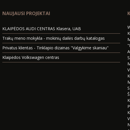
NAUJAUSI PROJEKTAI
K
W
KLAIPĖDOS AUDI CENTRAS Klasera, UAB
K
Trakų meno mokykla - mokinių dailės darbų katalogas
M
"
Privatus klientas - Tinklapio dizainas "Valgykime skaniau"
A
Klaipėdos Volkswagen centras
S
M
V
K
M
S
Š
K
P
K
V
N